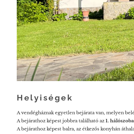
Helyiségek
A vendégháznak egyetlen bejárata van, melyen bel
A bejárathoz képest jobbra található az
1. hálószoba
A bejárathoz képest balra, az étkezős konyhán átha