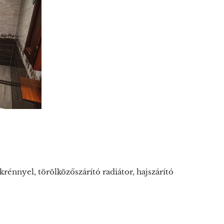
n
krénnyel, törölközőszárító radiátor, hajszárító