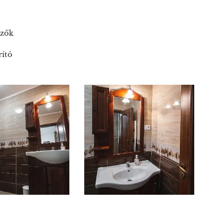
özők
rító