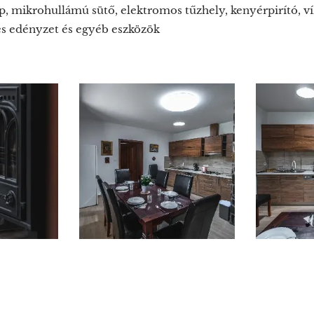
, mikrohullámú sütő, elektromos tűzhely, kenyérpirító, víz
es edényzet és egyéb eszközök