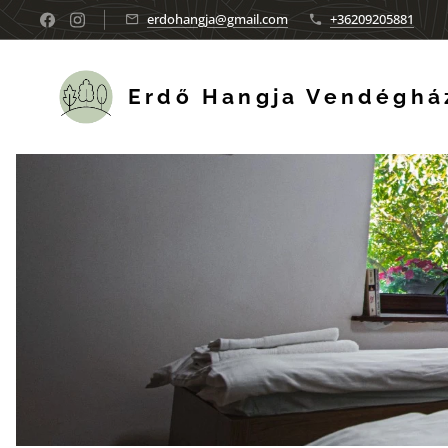
erdohangja@gmail.com
+36209205881
Erdő Hangja Vendéghá