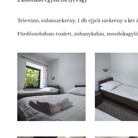
Televízió, ruhásszekrény, 1 db éjjeli szekrény a két 
Fürdőszobában: toalett, zuhanykabin, mosdókagyló al