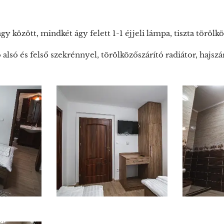
ágy között, mindkét ágy felett 1-1 éjjeli lámpa, tiszta törölk
só és felső szekrénnyel, törölközőszárító radiátor, hajszá