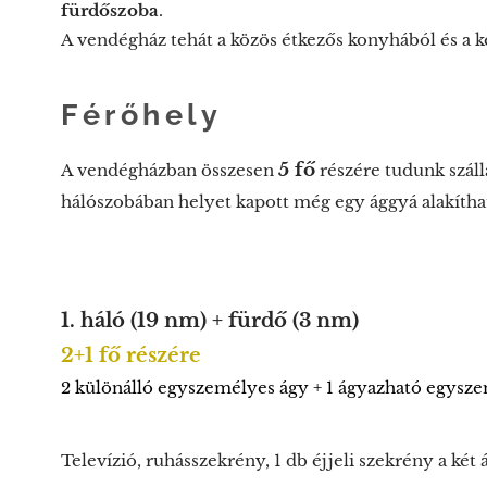
fürdőszoba
.
A vendégház tehát a közös étkezős konyhából és a k
Férőhely
5 fő
A vendégházban összesen
részére tudunk száll
hálószobában helyet kapott még egy ággyá alakíth
1. háló (19 nm) + fürdő (3 nm)
2+1 fő részére
2 különálló egyszemélyes ágy + 1 ágyazható egysz
Televízió, ruhásszekrény, 1 db éjjeli szekrény a két á