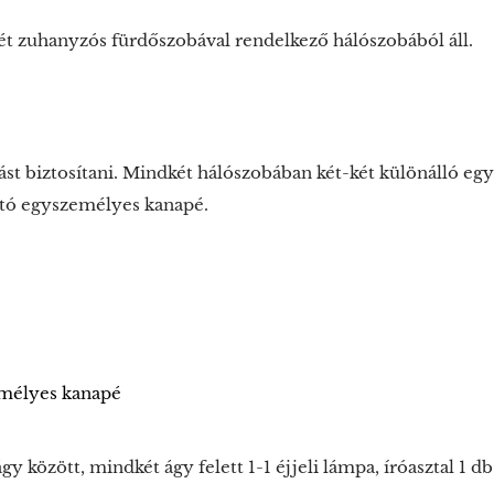
ét zuhanyzós fürdőszobával rendelkező hálószobából áll.
ást biztosítani. Mindkét hálószobában két-két különálló egys
ató egyszemélyes kanapé.
emélyes kanapé
gy között, mindkét ágy felett 1-1 éjjeli lámpa, íróasztal 1 db