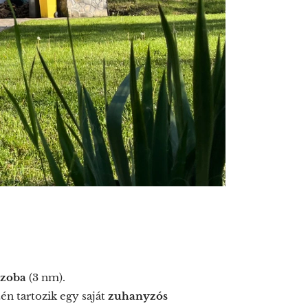
szoba
(3 nm).
én tartozik egy saját
zuhanyzós