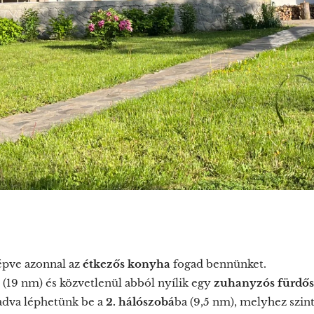
épve azonnal az
étkezős konyha
fogad bennünket.
(19 nm) és közvetlenül abból nyílik egy
zuhanyzós fürdő
ladva léphetünk be a
2. hálószobá
ba (9,5 nm), melyhez szint