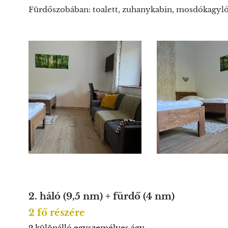
Fürdőszobában: toalett, zuhanykabin, mosdókagyló al
2. háló (9,5 nm) + fürdő (4 nm)
2 fő részére
2 különálló egyszemélyes ágy