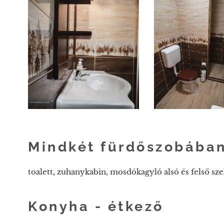
Mindkét
fürdőszobába
toalett, zuhanykabin, mosdókagyló alsó és felső sze
Konyha - étkező