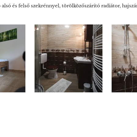
só és felső szekrénnyel, törölközőszárító radiátor, hajszá